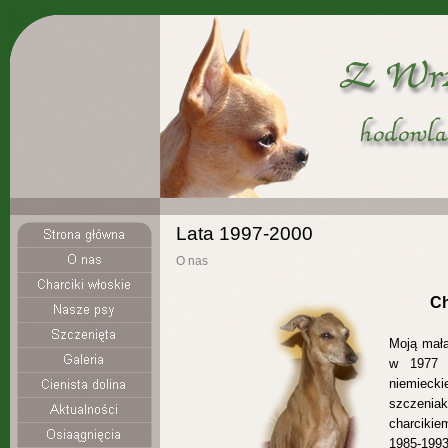
Lata 1997-2000
O nas
Ch
Moją mał
w 1977 
niemiecki
szczenia
charcikie
1985-
1993