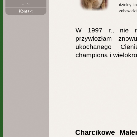
dzielny t
zabaw dzi
W 1997 r., nie 
przywiozłam znow
ukochanego Cieni
championa i wielokr
Charcikowe Male