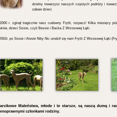
dzielny towarzysz naszych częstych podróży i towarz
zabaw dzieci.
000 r. zginął tragicznie nasz cudowny Frytti, rozpacz! Kilka miesięcy pó
ków, dzieci Sissie, czyli Bessie i Backa Z Wrzosowej Łąki.
002r. po Sissie i Atosie Niby Nic urodził się nam Frytti Z Wrzosowej Łąki (Fr
arcikowe Maleństwa, młode i te starsze, są naszą dumą i ra
wnoprawnymi członkami rodziny.