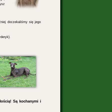
ysz
źniej doczekaliśmy się jego
yderyk).
dością! Są kochanymi i