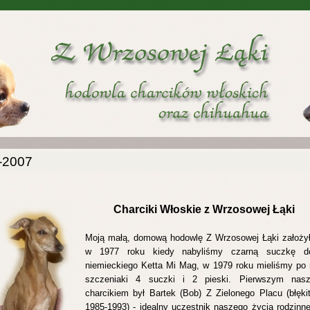
-2007
Charciki Włoskie z Wrzosowej Łąki
Moją małą, domową hodowlę Z Wrzosowej Łąki założy
w 1977 roku kiedy nabyliśmy czarną suczkę d
niemieckiego Ketta Mi Mag, w 1979 roku mieliśmy po 
szczeniaki 4 suczki i 2 pieski. Pierwszym nas
charcikiem był Bartek (Bob) Z Zielonego Placu (błęki
1985-
1993) -
idealny uczestnik naszego życia rodzinn