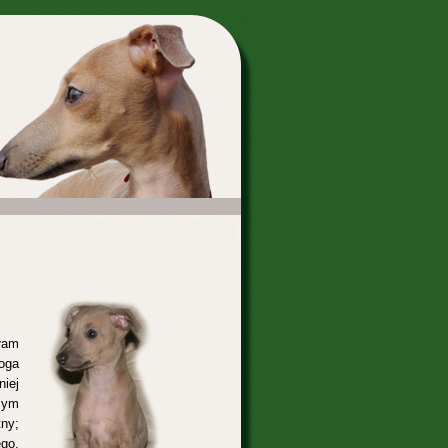
łam
oga
niej
zym
tny;
ego,