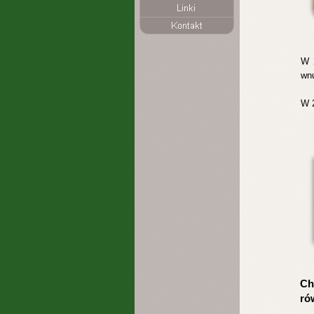
W 2
wnu
W 2
Ch
ró